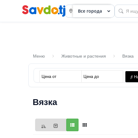
Меню
Животные и растения
Вязка
Панель
На
приборов
Профиль
Вязка
Посмотреть
Разместить
объявление
членство