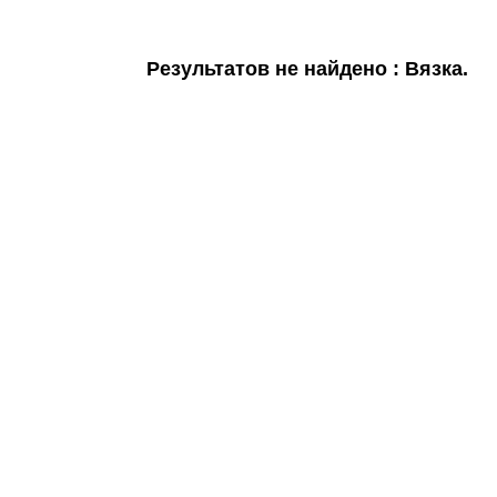
Мои
объявления
Результатов не найдено : Вязка.
0
Избранные
объявления
0
На
модерации
0
Скрытые
объявления
0
Скрытые
0
Повторно