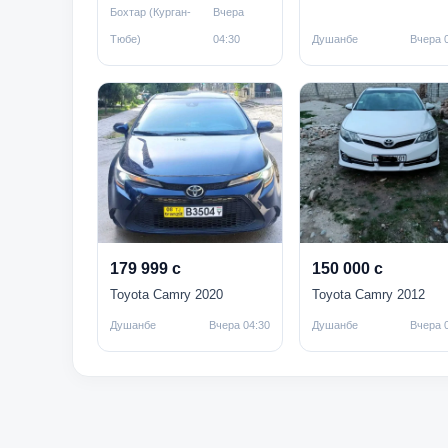
Бохтар (Курган-
Вчера
Тюбе)
04:30
Душанбе
Вчера 
179 999 с
150 000 с
Toyota Camry 2020
Toyota Camry 2012
Душанбе
Вчера 04:30
Душанбе
Вчера 