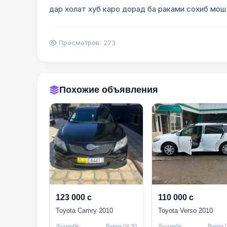
дар холат хуб каро дорад ба раками сохиб мош 
Просмотров: 273
Похожие объявления
123 000 с
110 000 с
Toyota Camry 2010
Toyota Verso 2010
Душанбе
Вчера 04:30
Душанбе
Вчера 