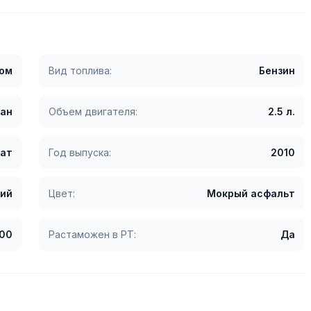
гом
Вид топлива:
Бензин
ан
Объем двигателя:
2.5 л.
ат
Год выпуска:
2010
ий
Цвет:
Мокрый асфальт
00
Растаможен в РТ:
Да