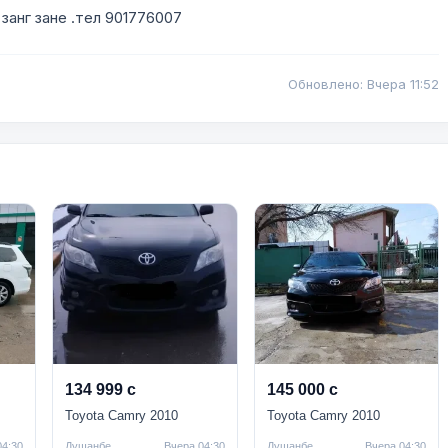
занг зане .тел 901776007
Обновлено: Вчера 11:52
134 999 с
145 000 с
Toyota Camry 2010
Toyota Camry 2010
04:30
Душанбе
Вчера 04:30
Душанбе
Вчера 04:30