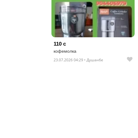
отправленные
объявления
0
Сделка
110 с
Настройки
кофемолка
аккаунта
23.07.2026 04:29 • Душанбе
Выйти