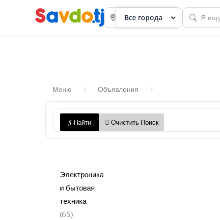
Меню
Объявления
Панель
Найти
Очистить Поиск
приборов
Профиль
Посмотреть
Электроника
Разместить
и бытовая
объявление
техника
(65)
членство