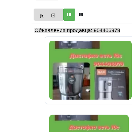
Мои
объявления
0
Объявления продавца: 904406979
Избранные
объявления
0
На
модерации
0
Скрытые
объявления
0
Скрытые
0
Повторно