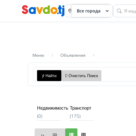
Меню
Объявления
Панель
Найти
Очистить Поиск
приборов
Профиль
Посмотреть
Недвижимость
Транспорт
Разместить
(0)
(175)
объявление
членство