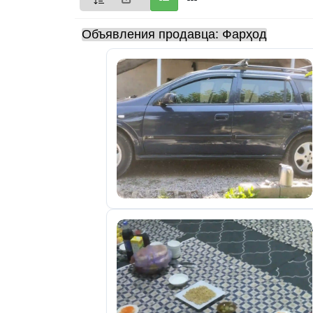
Мои
Объявления продавца: Фарҳод
объявления
0
Избранные
объявления
0
На
модерации
0
Скрытые
объявления
0
Скрытые
0
Повторно