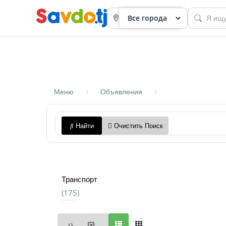
Меню
Объявления
Панель
Найти
Очистить Поиск
приборов
Профиль
Посмотреть
Транспорт
Разместить
(175)
объявление
членство