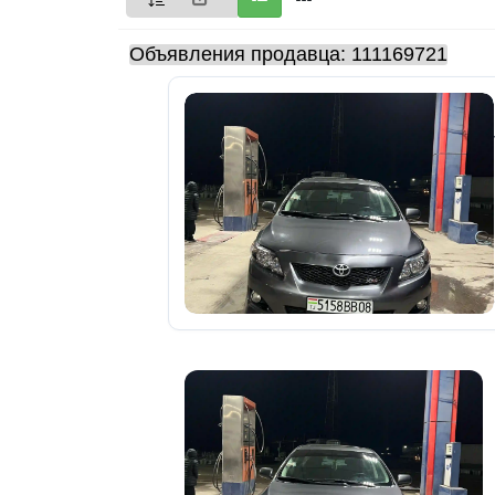
Мои
Объявления продавца: 111169721
объявления
0
Избранные
объявления
0
На
модерации
0
Скрытые
объявления
0
Скрытые
0
Повторно