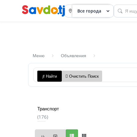
Меню
Объявления
Панель
Найти
Очистить Поиск
приборов
Профиль
Посмотреть
Транспорт
Разместить
(176)
объявление
членство