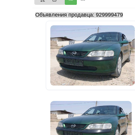
Мои
Объявления продавца: 929999479
объявления
0
Избранные
объявления
0
На
модерации
0
Скрытые
объявления
0
Скрытые
0
Повторно