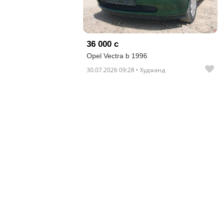
отправленные
объявления
0
36 000 с
Opel Vectra b 1996
Сделка
30.07.2026 09:28 • Худжанд
Настройки
аккаунта
Выйти