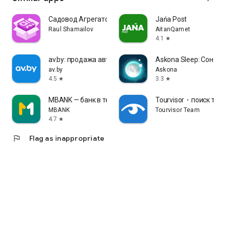
Садовод Агрегатор – allall
Jańa Post
Raul Shamailov
AitanQamet
4.1
star
av.by: продажа авто в Беларуси
Askona Sleep: Сон и
av.by
Askona
4.5
3.3
star
star
MBANK — банк в телефоне
Tourvisor・поиск туро
MBANK
Tourvisor Team
4.7
star
flag
Flag as inappropriate