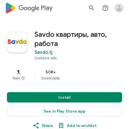
google_logo Play
search
help_outline
Savdo квартиры, авто,
работа
Savdo.tj
Contains ads
50K+
Teen
info
Downloads
Install
See in Play Store app
Share
Add to wishlist