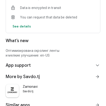
Data is encrypted in transit
You can request that data be deleted
See details
What’s new
Оптимизирована скролинг ленты
и мелкие улучшение: en-US
App support
expand_more
More by Savdo.tj
arrow_forward
Zamonavi
Savdo.tj
Similar apps
arrow_forward