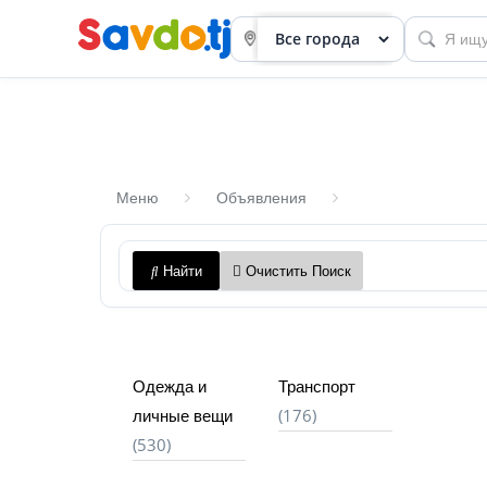
Меню
Объявления
Панель
Найти
Очистить Поиск
приборов
Профиль
Посмотреть
Одежда и
Транспорт
Разместить
(176)
личные вещи
объявление
(530)
членство