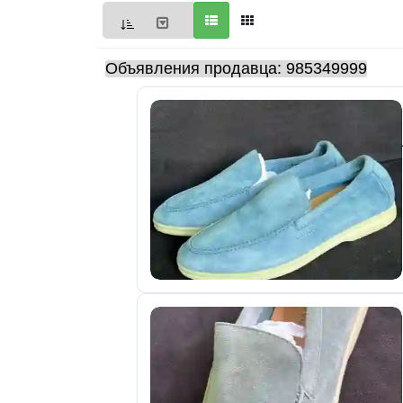
Мои
объявления
Объявления продавца: 985349999
0
Избранные
объявления
0
На
модерации
0
Скрытые
объявления
0
Скрытые
0
Повторно