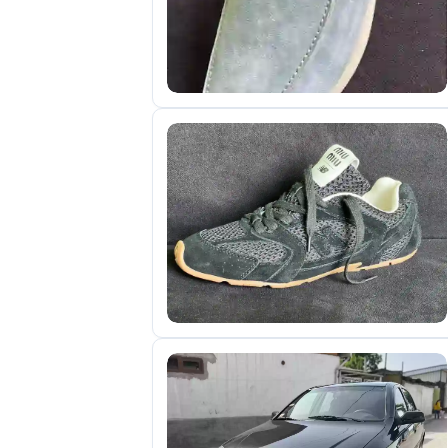
отправленные
объявления
0
Сделка
Настройки
аккаунта
Выйти