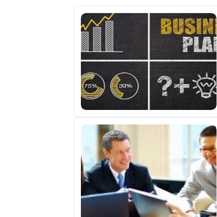
Мои
объявления
0
Избранные
объявления
0
На
модерации
0
Скрытые
объявления
0
Скрытые
0
Повторно