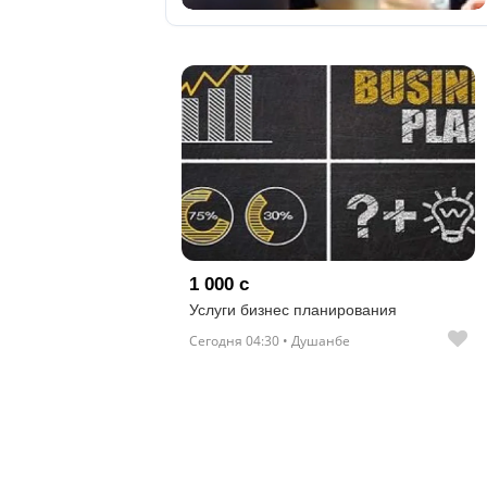
отправленные
объявления
0
Сделка
Настройки
аккаунта
Выйти
1 000 с
Услуги бизнес планирования
Сегодня 04:30 • Душанбе