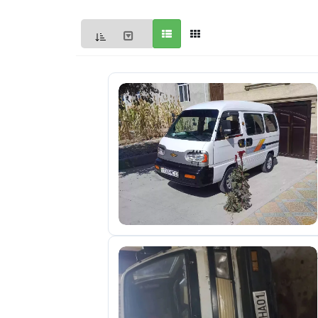
Мои
объявления
0
Избранные
объявления
0
На
модерации
0
Скрытые
объявления
0
Скрытые
0
Повторно