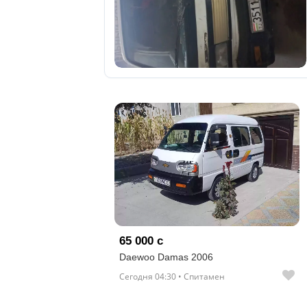
отправленные
объявления
0
Сделка
Настройки
аккаунта
Выйти
65 000 с
Daewoo Damas 2006
Сегодня 04:30 • Спитамен