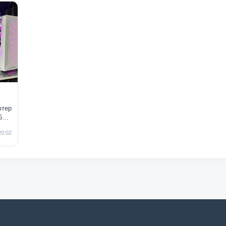
ютер
6G /
G /
20:02