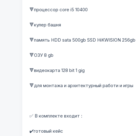
🔻процессор core i5 10400
🔻кулер башня
🔻память HDD sata 500gb SSD HiKWISION 256gb
🔻ОЗУ 8 gb
🔻видеокарта 128 bit 1 gig
🔻для монтажа и архитектурный работи и игры
✅ В комплекте входит :
✔️готовый кейс