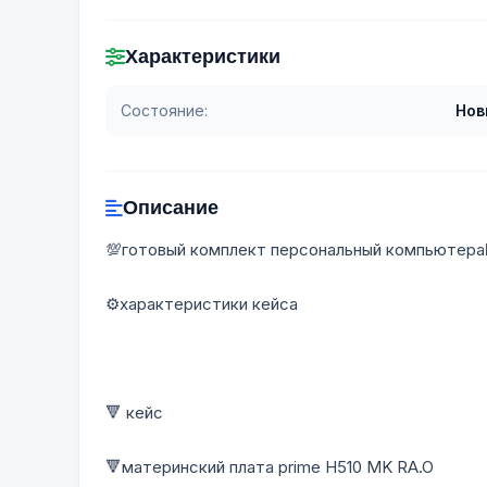
Характеристики
Состояние:
Нов
Описание
💯готовый комплект персональный компьютера
⚙️характеристики кейса
🔻 кейс
🔻материнский плата prime H510 MK RA.O