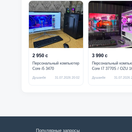
2 950 с
3 990 с
Персональный компьютер
Персональный компь
Core i5 3470
Core I7 3770S / OZU 1
NVMe 128G / HDD 500
Душанбе
31.07.2026 20:02
Душанбе
31.07.2026 
24 DAHUA
Популярные запросы