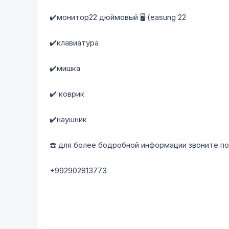
✔️монитор22 дюймовый 🖥️ (easung 22
✔️клавиатура
✔️мишка
✔️ коврик
✔️наушник
☎️ для более бодробной информации звоните по
+992902813773