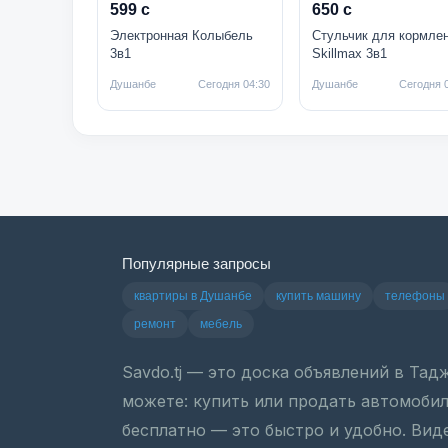
599 с
650 с
Электронная Колыбель
Стульчик для кормле
3в1
Skillmax 3в1
Душанбе
Сегодня 04:30
Душанбе
Сегодня 
Популярные запросы
квартиры в Душанбе
купить машину
телефоны
ремонт
мебель
Savdo.tj — это доска объявлений в Та
можете: купить или продать автомобиль
бесплатно — это быстро и удобно. Вид