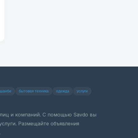
ушанбе
бытовая техника
одежда
услуги
х лиц и компаний. С помощью Savdo вы
 услуги. Размещайте объявления
.