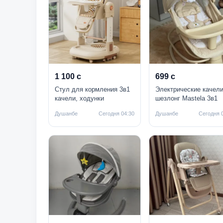
1 100 с
699 с
Стул для кормления 3в1
Электрические качели
качели, ходунки
шезлонг Mastela 3в1
Душанбе
Сегодня 04:30
Душанбе
Сегодня 