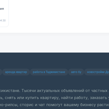
ния
04:30
аренда квартир
работа в Таджикистане
авто бу
новостройки Д
джикистане. Тысячи актуальных объявлений от частны
, снять или купить квартиру, найти работу, заказать
ео-рилсы, сторис и чат помогут вашему бизнесу расти