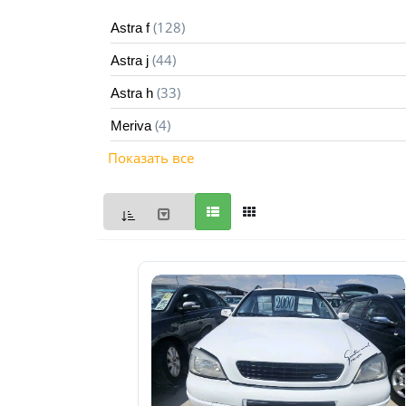
Мои
(128)
Astra f
объявления
(44)
Astra j
0
(33)
Astra h
Избранные
(4)
Meriva
объявления
0
Показать все
На
модерации
0
Скрытые
объявления
0
Скрытые
0
Повторно