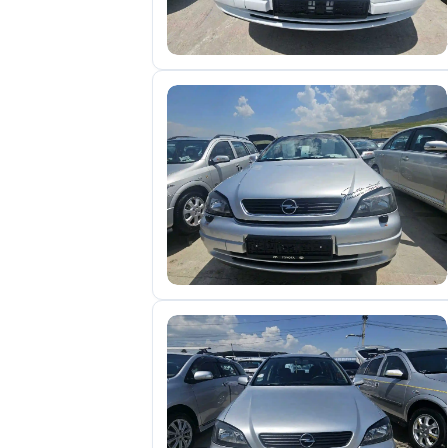
отправленные
объявления
0
Сделка
Настройки
аккаунта
Выйти