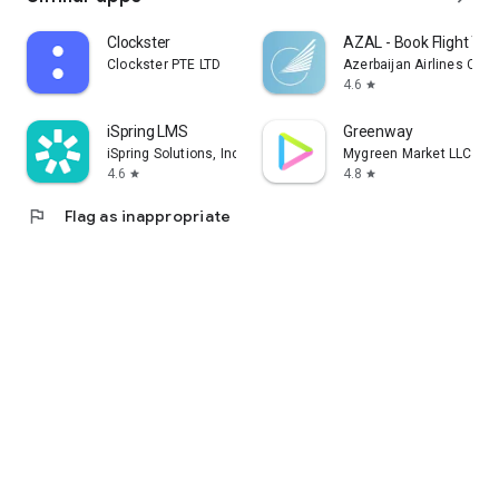
Clockster
AZAL - Book Flight Tic
Clockster PTE LTD
Azerbaijan Airlines CJS
4.6
star
iSpring LMS
Greenway
iSpring Solutions, Inc.
Mygreen Market LLC
4.6
4.8
star
star
flag
Flag as inappropriate