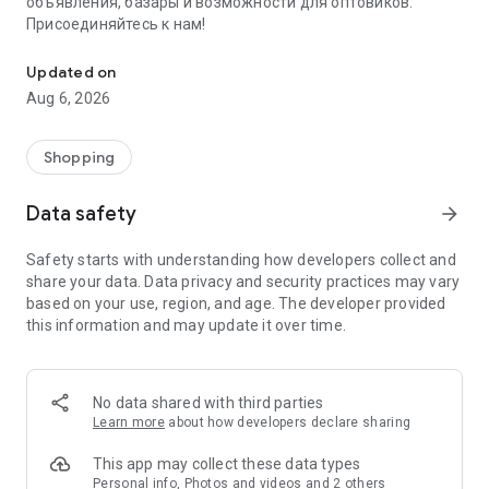
объявления, базары и возможности для оптовиков.
Присоединяйтесь к нам!
Savdo.tj Купля-продажа квартир, автомобилей, смартфонов, 
Updated on
Aug 6, 2026
Shopping
Data safety
arrow_forward
Safety starts with understanding how developers collect and
share your data. Data privacy and security practices may vary
based on your use, region, and age. The developer provided
this information and may update it over time.
No data shared with third parties
Learn more
about how developers declare sharing
This app may collect these data types
Personal info, Photos and videos and 2 others