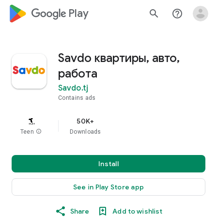
google_logo Play
search
help_outline
Savdo квартиры, авто,
работа
Savdo.tj
Contains ads
50K+
Teen
info
Downloads
Install
See in Play Store app
Share
Add to wishlist