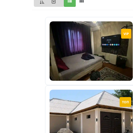
Мои
объявления
0
Избранные
VIP
объявления
0
На
модерации
0
Скрытые
объявления
ТОП
0
Скрытые
0
Повторно