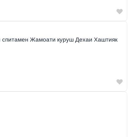
ияи спитамен Жамоати куруш Дехаи Хаштияк