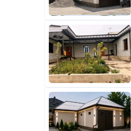
отправленные
объявления
0
Сделка
Настройки
аккаунта
Выйти