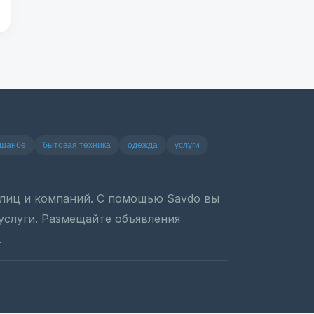
ушанбе
бытовая техника
одежда
услуги
х лиц и компаний. С помощью Savdo вы
 услуги. Размещайте объявления
.