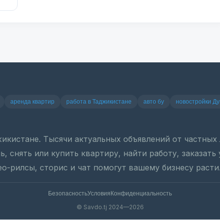
аренда квартир
работа в Таджикистане
авто бу
новостройки Д
джикистане. Тысячи актуальных объявлений от частны
, снять или купить квартиру, найти работу, заказать
ео-рилсы, сторис и чат помогут вашему бизнесу расти
Безопасность
Условия
Конфиденциальность
© Savdo.tj 2024—2026