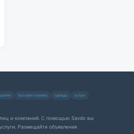
ушанбе
бытовая техника
одежда
услуги
х лиц и компаний. С помощью Savdo вы
 услуги. Размещайте объявления