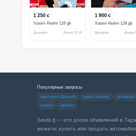
1 250 с
1 900 с
Xiaomi Redmi 128 gb
Xiaomi Redmi 128 gb
Душанбе
Вчера 05:18
Душанбе
Вчера 
Популярные запросы
квартиры в Душанбе
купить машину
телефоны
ремонт
мебель
Savdo.tj — это доска объявлений в Та
можете: купить или продать автомобиль