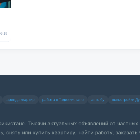
05:18
аренда квартир
работа в Таджикистане
авто бу
новостройки Д
джикистане. Тысячи актуальных объявлений от частны
, снять или купить квартиру, найти работу, заказать