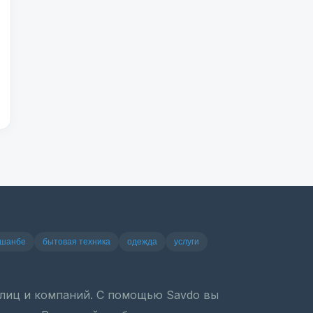
ушанбе
бытовая техника
одежда
услуги
х лиц и компаний. С помощью Savdo вы