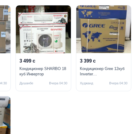
3 499 с
3 399 с
Кондиционер SHARBO 18
Кондиционер Gree 12куб
куб Инвертор
Inverter
GWH12QB/K3DNC2D
04:30
Душанбе
Вчера 04:30
Худжанд
Вчера 04:30