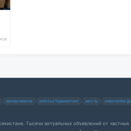
04:30
аренда квартир
работа в Таджикистане
авто бу
новостройки Д
джикистане. Тысячи актуальных объявлений от частны