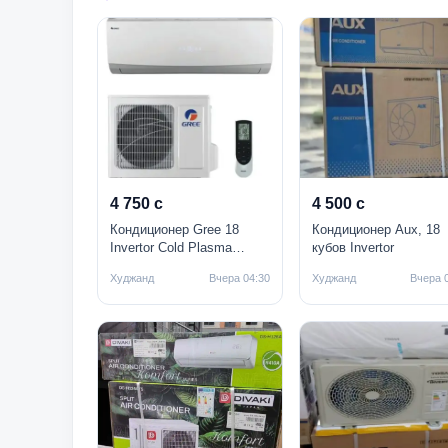
4 750 с
4 500 с
Кондиционер Gree 18
Кондиционер Aux, 18
Invertor Cold Plasma
кубов Invertor
R410A - GWH18ACCXD-
Худжанд
Вчера 04:30
Худжанд
Вчера 
K3NNA1B