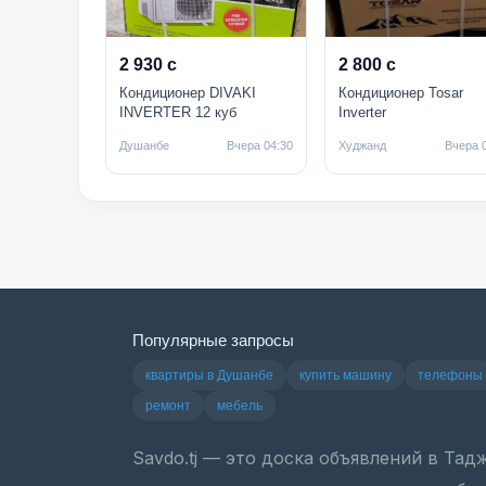
2 930 с
2 800 с
Кондиционер DIVAKI
Кондиционер Tosar
INVERTER 12 куб
Inverter
Душанбе
Вчера 04:30
Худжанд
Вчера 
Популярные запросы
квартиры в Душанбе
купить машину
телефоны
ремонт
мебель
Savdo.tj — это доска объявлений в Та