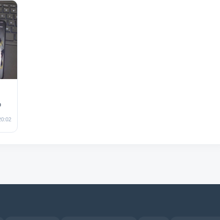
b
20:02