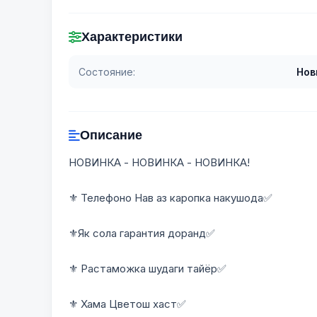
Характеристики
Состояние:
Нов
Описание
НОВИНКА - НОВИНКА - НОВИНКА!
⚜️ Телефоно Нав аз каропка накушода✅
⚜️Як сола гарантия доранд✅
⚜️ Растаможка шудаги тайёр✅
⚜️ Хама Цветош хаст✅