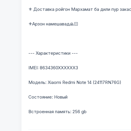
⚜️ Доставка ройгон Мархамат ба дили пур зака
⚜️Арзон намешавад🙏🏻
--- Характеристики ---
IMEI: 8634360XXXXXX3
Модель: Xiaomi Redmi Note 14 (24117RN76G)
Состояние: Новый
Встроенная память: 256 gb