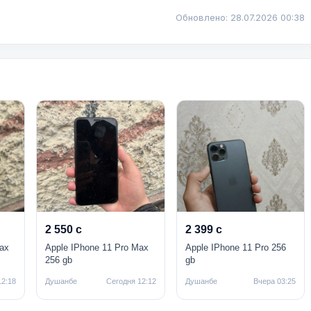
Обновлено: 28.07.2026 00:38
2 550 с
2 399 с
ax
Apple IPhone 11 Pro Max
Apple IPhone 11 Pro 256
256 gb
gb
12:18
Душанбе
Сегодня 12:12
Душанбе
Вчера 03:25