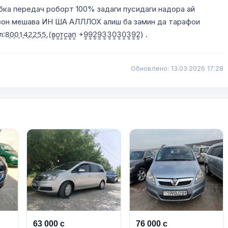
бка передач роборт 100% задаги пусидаги надора ай
зон мешава ИН ША АЛЛЛОХ алиш ба замин да тарафои
2̠5̠5̠.(в͇о͇т͇с͇а͇п͇ +9͇9͇2͇9͇3͇3͇0͇3͇0͇3͇9͇2͇) .
Обновлено: 13.03.2026 17:28
63 000 с
76 000 с