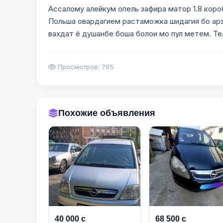
Ассалому алейкум опель зафира матор 1.8 коро
Польша овардагием растаможка шидагия бо ар
вахдат é душанбе боша болои мо пул метем. Тел:8̠0̠0̠1̠4̠2̠
Просмотров: 765
Похожие объявления
40 000 с
68 500 с