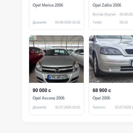
Opel Meriva 2006
Opel Zafira 2006
Бохтар (Курган-
03.08.20
Душанбе
04.08.2026 22:16
Тюбе)
00:13
90 000 с
68 900 с
Opel Ascona 2006
Opel 2006
Душанбе
31.07.2026 20:02
Хуросон
31.07.2026 