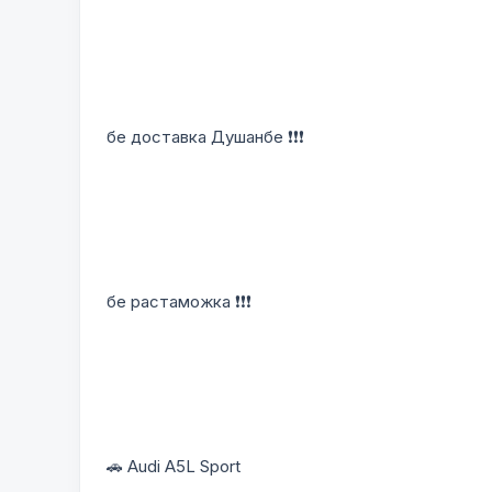
бе доставка Душанбе ❗❗❗
бе растаможка ❗❗❗
🚗 Audi A5L Sport