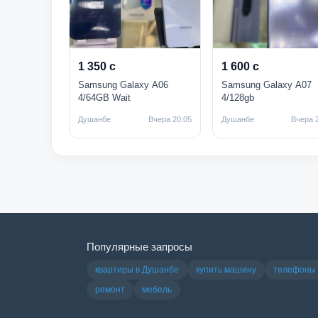
1 350 с
1 600 с
Samsung Galaxy A06
Samsung Galaxy A07
4/64GB Wait
4/128gb
Душанбе
Вчера 20:05
Душанбе
Вчера 
Популярные запросы
квартиры в Душанбе
купить машину
телефоны
ремонт
мебель