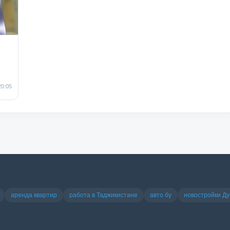
20:05
аренда квартир
работа в Таджикистане
авто бу
новостройки Д