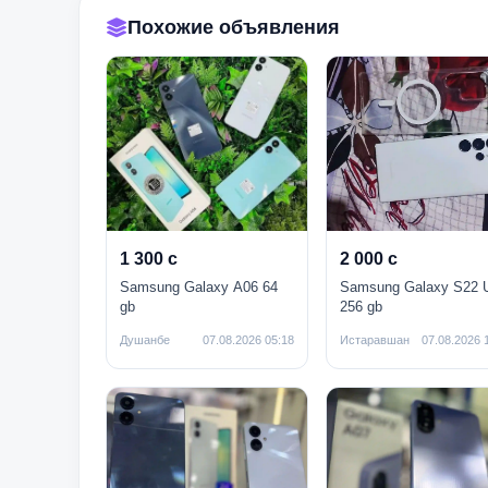
Похожие объявления
1 300 с
2 000 с
Samsung Galaxy A06 64
Samsung Galaxy S22 U
gb
256 gb
Душанбе
07.08.2026 05:18
Истаравшан
07.08.2026 