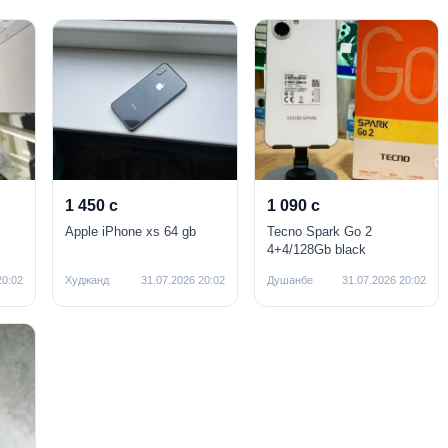
1 450 с
1 090 с
,
Apple iPhone xs 64 gb
Tecno Spark Go 2
4+4/128Gb black
20:02
Худжанд
31.07.2026 20:02
Душанбе
31.07.2026 20:02