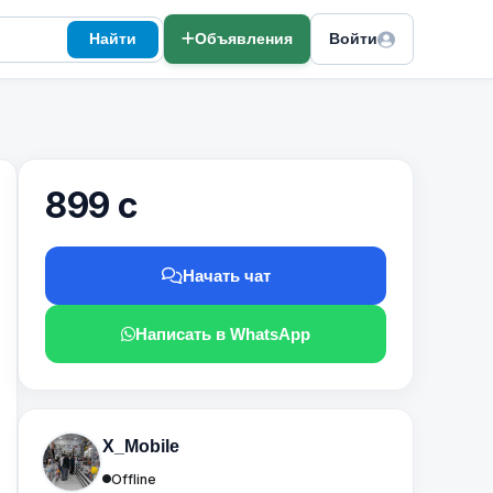
Найти
Объявления
Войти
899 с
Начать чат
Написать в WhatsApp
X_Mobile
Offline