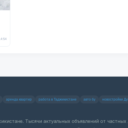
14:54
аренда квартир
работа в Таджикистане
авто бу
новостройки Д
джикистане. Тысячи актуальных объявлений от частны