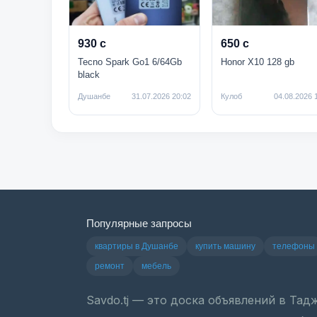
930 с
650 с
Tecno Spark Go1 6/64Gb
Honor X10 128 gb
black
Душанбе
31.07.2026 20:02
Кулоб
04.08.2026 
Популярные запросы
квартиры в Душанбе
купить машину
телефоны
ремонт
мебель
Savdo.tj — это доска объявлений в Та