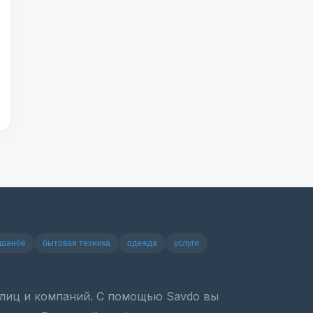
ушанбе
бытовая техника
одежда
услуги
х лиц и компаний. С помощью Savdo вы