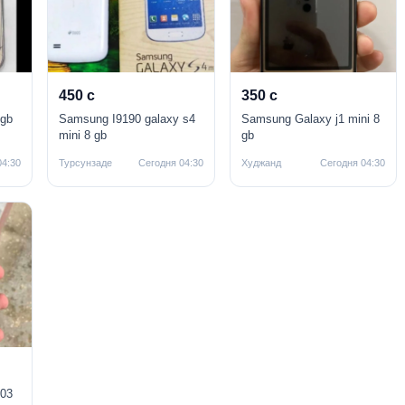
450 с
350 с
 gb
Samsung I9190 galaxy s4
Samsung Galaxy j1 mini 8
mini 8 gb
gb
04:30
Турсунзаде
Сегодня 04:30
Худжанд
Сегодня 04:30
03