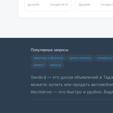
Душанбе
Сегодня 04:30
Душанбе
Сегодня 
Популярные запросы
квартиры в Душанбе
купить машину
телефоны
ремонт
мебель
Savdo.tj — это доска объявлений в Та
можете: купить или продать автомобиль
бесплатно — это быстро и удобно. Вид