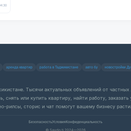
04:30
аренда квартир
работа в Таджикистане
авто бу
новостройки Д
джикистане. Тысячи актуальных объявлений от частны
, снять или купить квартиру, найти работу, заказать
ео-рилсы, сторис и чат помогут вашему бизнесу расти
Безопасность
Условия
Конфиденциальность
© Savdo.tj 2024—2026