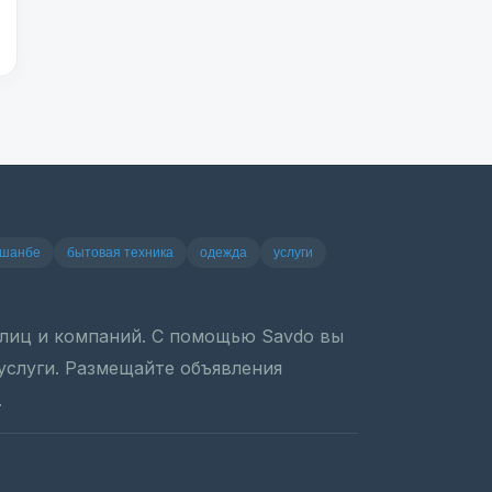
ушанбе
бытовая техника
одежда
услуги
х лиц и компаний. С помощью Savdo вы
 услуги. Размещайте объявления
.