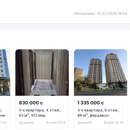
Обновлено: 30.03.2026 16:54
830 000 с
1 335 000 с
ж,
3-к квартира, 4 этаж,
3-к квартира, 9 этаж,
они
63 м², 103 мкр
88 м², фирдавси
0:22
Душанбе
Вчера 17:53
Душанбе
Вчера 16:45