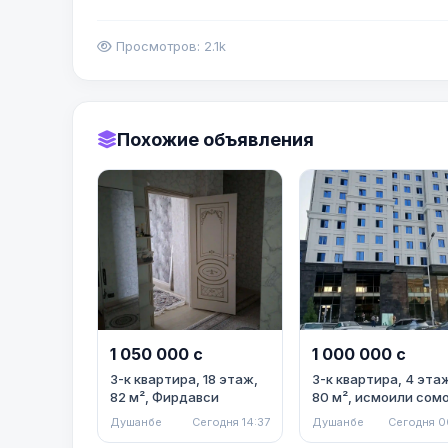
Просмотров: 2.1k
Похожие объявления
1 050 000 с
1 000 000 с
3-к квартира, 18 этаж,
3-к квартира, 4 эта
82 м², Фирдавси
80 м², исмоили сом
Душанбе
Сегодня 14:37
Душанбе
Сегодня 0