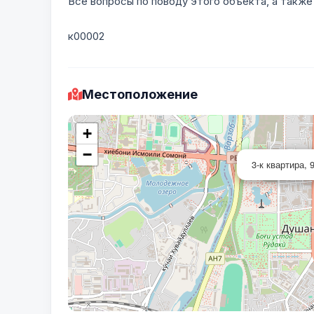
Все вопросы по поводу этого объекта, а также
к00002
Местоположение
+
−
3-к квартира,