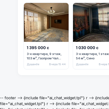
1 395 000 с
1 030 000 с
3-к квартира, 9 этаж,
3-к квартира, 1 этаж
103 м², Газпром Чал
54 м², Сино
Чам
Душанбе
Вчера 15:44
Душанбе
Вчера 1
-- footer -->
{include file="ai_chat_widget.tpl"} r -->
{includ
file="ai_chat_widget.tpl"} r -->
{include file="ai_chat_widget