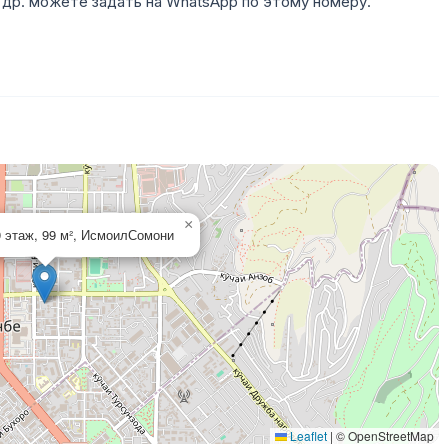
 др. можете задать на WhatsApp по этому номеру.
×
 9 этаж, 99 м², ИсмоилСомони
Leaflet
|
© OpenStreetMap