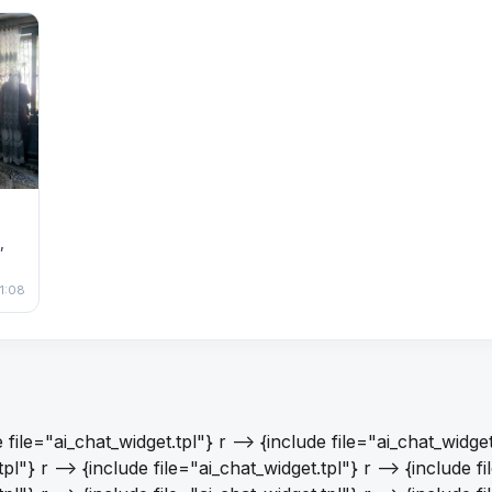
,
1:08
e file="ai_chat_widget.tpl"}
r -->
{include file="ai_chat_widget
.tpl"}
r -->
{include file="ai_chat_widget.tpl"} r -->
{include f