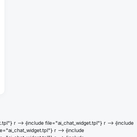
.tpl"} r -->
{include file="ai_chat_widget.tpl"}
r -->
{include
ile="ai_chat_widget.tpl"}
r -->
{include