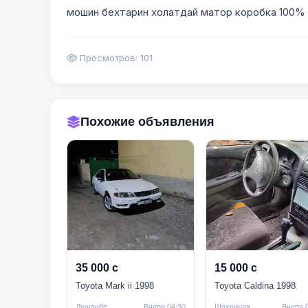
мошин бехтарин холатдай матор коробка 100%
Просмотров: 101
Похожие объявления
35 000 с
15 000 с
Toyota Mark ii 1998
Toyota Caldina 1998
Душанбе
Вчера 04:30
Шахринав
Вчера 