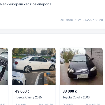
 меличикораш хаст бампероба
Обновлено: 24.04.2026 01:28
49 000 с
38 000 с
Toyota Camry 2015
Toyota Corolla 2008
04:30
Душанбе
Вчера 04:30
Душанбе
Вчера 04:30