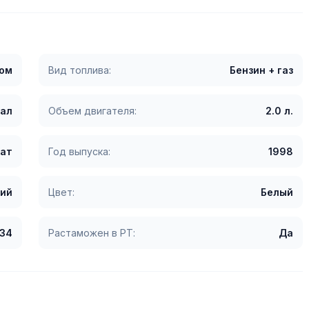
гом
Вид топлива:
Бензин + газ
сал
Объем двигателя:
2.0 л.
ат
Год выпуска:
1998
ий
Цвет:
Белый
234
Растаможен в РТ:
Да