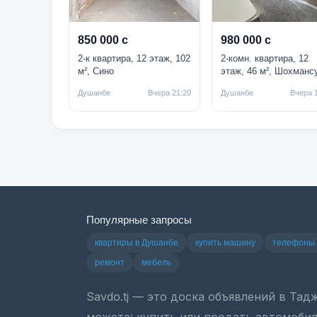
850 000 с
980 000 с
2-к квартира, 12 этаж, 102
2-комн. квартира, 12
м², Сино
этаж, 46 м², Шохманс
Душанбе
Вчера 21:20
Душанбе
Вчера 
Популярные запросы
квартиры в Душанбе
купить машину
телефоны
ремонт
мебель
Savdo.tj — это доска объявлений в Та