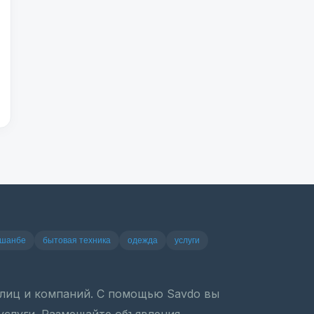
ушанбе
бытовая техника
одежда
услуги
х лиц и компаний. С помощью Savdo вы