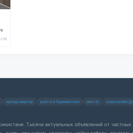
ур
12:55
аренда квартир
работа в Таджикистане
авто бу
новостройки Д
джикистане. Тысячи актуальных объявлений от частны