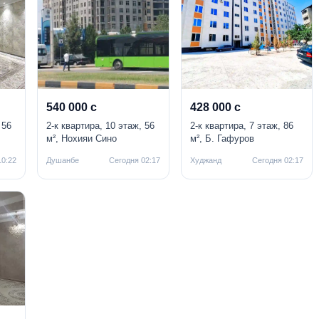
540 000 с
428 000 с
 56
2-к квартира, 10 этаж, 56
2-к квартира, 7 этаж, 86
м², Нохияи Сино
м², Б. Гафуров
10:22
Душанбе
Сегодня 02:17
Худжанд
Сегодня 02:17