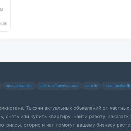
88
00:55
аренда квартир
работа в Таджикистане
авто бу
новостройки Д
джикистане. Тысячи актуальных объявлений от частны
, снять или купить квартиру, найти работу, заказать
ео-рилсы, сторис и чат помогут вашему бизнесу расти