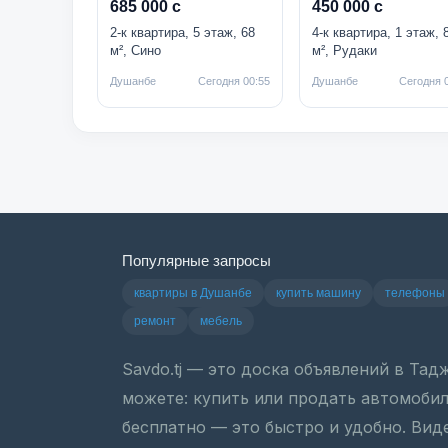
685 000 с
450 000 с
2-к квартира, 5 этаж, 68
4-к квартира, 1 этаж, 
м², Сино
м², Рудаки
Душанбе
Сегодня 00:55
Душанбе
Сегодня 
Популярные запросы
квартиры в Душанбе
купить машину
телефоны
ремонт
мебель
Savdo.tj — это доска объявлений в Та
можете: купить или продать автомобиль
бесплатно — это быстро и удобно. Вид