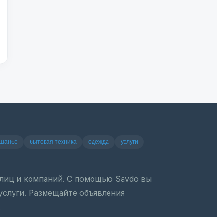
ушанбе
бытовая техника
одежда
услуги
х лиц и компаний. С помощью Savdo вы
 услуги. Размещайте объявления
.