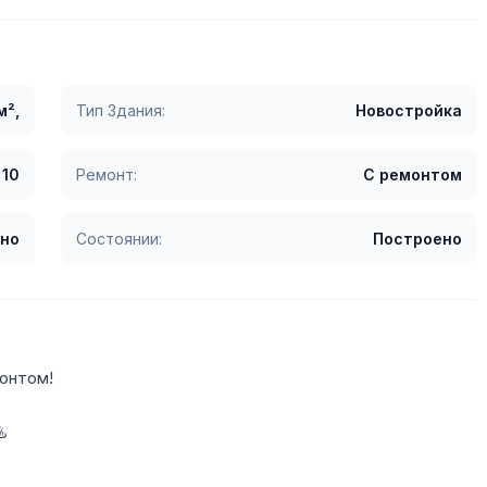
м²,
Тип Здания:
Новостройка
10
Ремонт:
С ремонтом
но
Состоянии:
Построено
монтом!
️