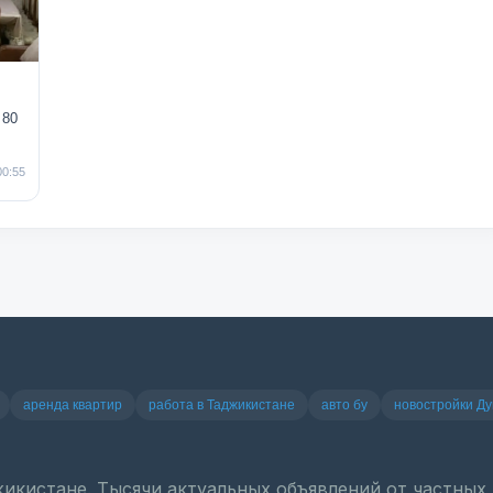
 80
00:55
аренда квартир
работа в Таджикистане
авто бу
новостройки Д
джикистане. Тысячи актуальных объявлений от частны