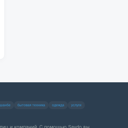
ушанбе
бытовая техника
одежда
услуги
х лиц и компаний. С помощью Savdo вы