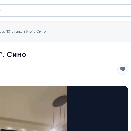
ра, 10 этаж, 85 м², Сино
м², Сино