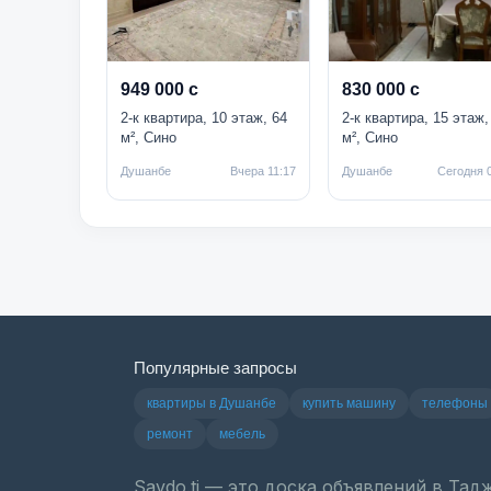
949 000 с
830 000 с
2-к квартира, 10 этаж, 64
2-к квартира, 15 этаж,
м², Сино
м², Сино
Душанбе
Вчера 11:17
Душанбе
Сегодня 
Популярные запросы
квартиры в Душанбе
купить машину
телефоны
ремонт
мебель
Savdo.tj — это доска объявлений в Та