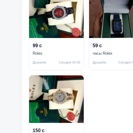
99 с
59 с
Rolex
часы Rolex
Душанбе
Сегодня 04:30
Душанбе
Сегодня 
150 с