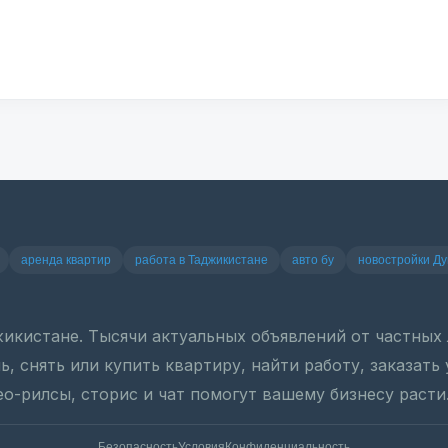
аренда квартир
работа в Таджикистане
авто бу
новостройки Д
джикистане. Тысячи актуальных объявлений от частны
, снять или купить квартиру, найти работу, заказать
ео-рилсы, сторис и чат помогут вашему бизнесу расти
Безопасность
Условия
Конфиденциальность