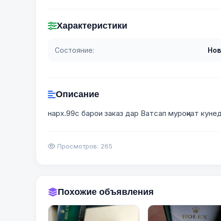
Характеристики
Состояние:
Нов
Описание
нарх.99с барои заказ дар Ватсап муроҷиат куне
Просмотров: 265
Похожие объявления