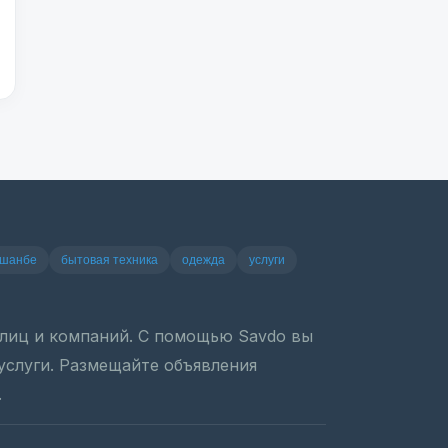
ушанбе
бытовая техника
одежда
услуги
х лиц и компаний. С помощью Savdo вы
 услуги. Размещайте объявления
.