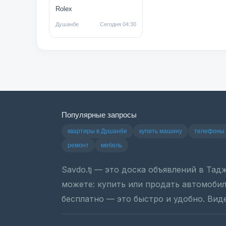
Rolex
Душанбе
Сегодня 04:30
Популярные запросы
квартиры в Душанбе
купить машину
телефоны
ремонт
мебель
Savdo.tj — это доска объявлений в Та
можете: купить или продать автомобиль
бесплатно — это быстро и удобно. Вид