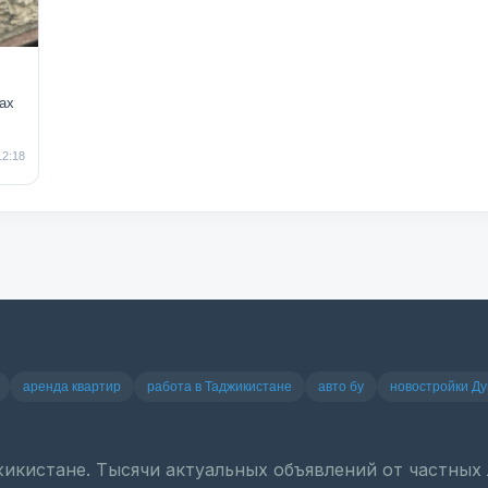
ax
12:18
аренда квартир
работа в Таджикистане
авто бу
новостройки Д
джикистане. Тысячи актуальных объявлений от частны