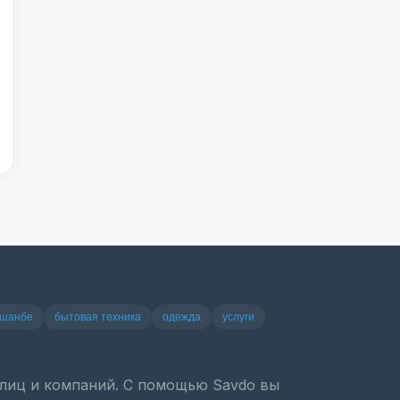
ушанбе
бытовая техника
одежда
услуги
х лиц и компаний. С помощью Savdo вы