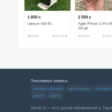
1 650 с
2 550 с
самсунг А54 5G
Apple IPhone 11 Pro M
256 gb
Душанбе
Вчера 15:45
Душанбе
Вчера 
Популярные запросы
квартиры в Душанбе
купить машину
телефоны
ремонт
мебель
Savdo.tj — это доска объявлений в Та