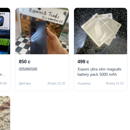
850 с
499 с
005886588
Xiaomi ultra slim magsafe
r
battery pack 5000 mAh
00:50
Дангара
Вчера 22:32
Худжанд
Вчера 21:32