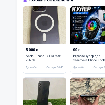
Похожие объявления
5 000 с
99 с
Apple IPhone 14 Pro Max
Игровой кулер для
256 gb
телефона Phone Coole
SL-16
Душанбе
Сегодня 06:40
Душанбе
Сегодня 