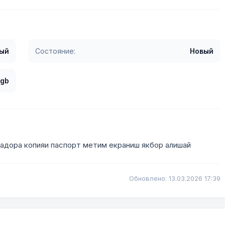
ый
Состояние:
Новый
 gb
адора копияи паспорт метим екраниш якбор алишай
Обновлено: 13.03.2026 17:39