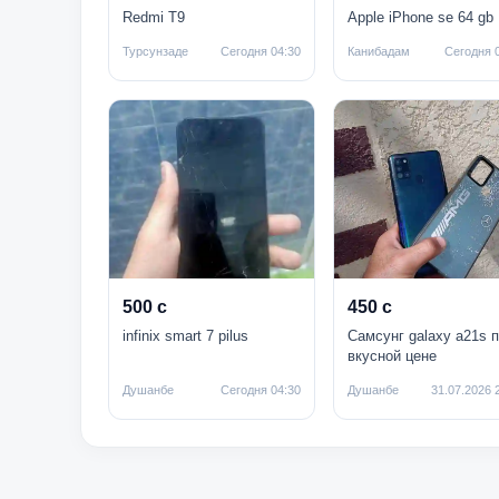
Redmi T9
Apple iPhone se 64 gb
Турсунзаде
Сегодня 04:30
Канибадам
Сегодня 
500 с
450 с
infinix smart 7 pilus
Самсунг galaxy а21s п
вкусной цене
Душанбе
Сегодня 04:30
Душанбе
31.07.2026 