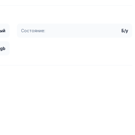
ый
Состояние:
Б/у
 gb