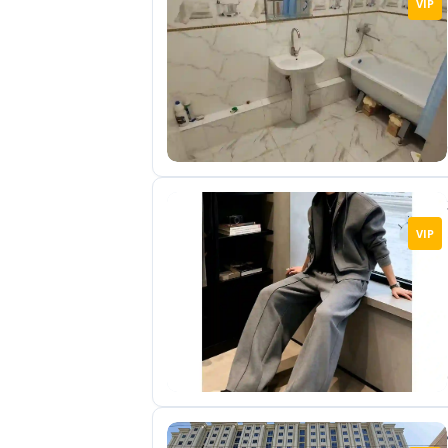
VIP
отправленные
объявления
0
Сделка
Настройки
аккаунта
Выйти
VIP