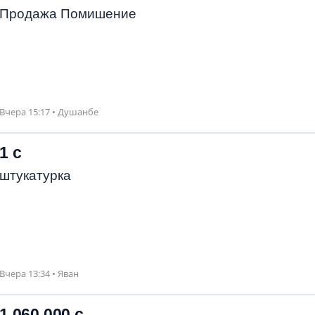
Продажа Помишение
Вчера 15:17 • Душанбе
1 с
штукатурка
Вчера 13:34 • Яван
1 060 000 с