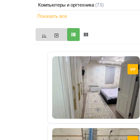
(73)
Компьютеры и оргтехника
Мои
Показать все
объявления
0
Избранные
объявления
0
На
VIP
модерации
0
Скрытые
объявления
0
Скрытые
0
Повторно