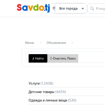
Меню
Объявления
Панель
Найти
Очистить Поиск
приборов
Профиль
Посмотреть
(12438)
Услуги
Разместить
(4459)
Детские товары
объявление
(530)
Одежда и личные вещи
членство