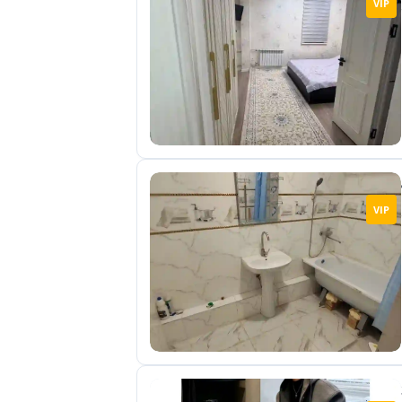
VIP
отправленные
объявления
0
Сделка
Настройки
аккаунта
Выйти
VIP