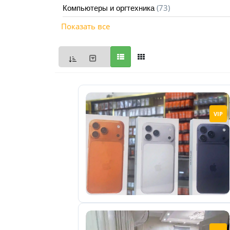
(73)
Компьютеры и оргтехника
Мои
Показать все
объявления
0
Избранные
объявления
0
На
VIP
модерации
0
Скрытые
объявления
0
Скрытые
0
Повторно