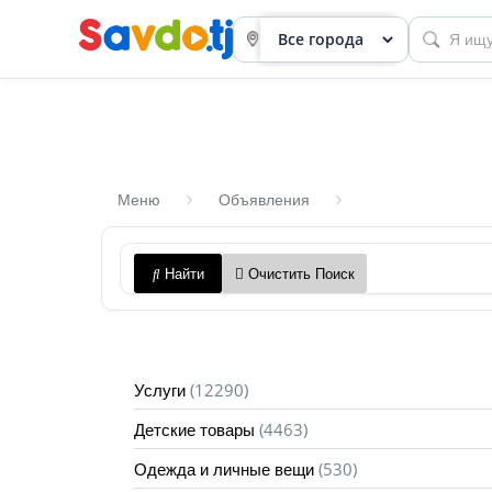
Меню
Объявления
Панель
Найти
Очистить Поиск
приборов
Профиль
Посмотреть
(12290)
Услуги
Разместить
(4463)
Детские товары
объявление
(530)
Одежда и личные вещи
членство