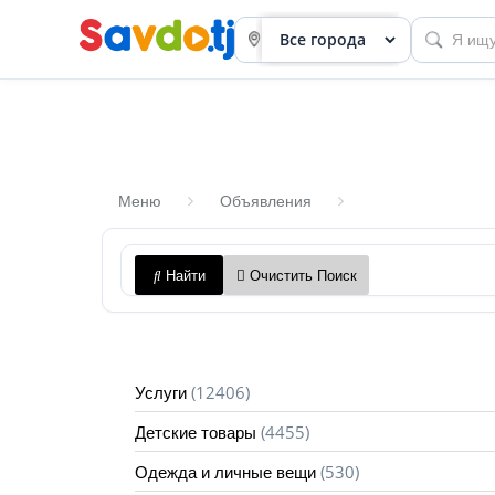
Меню
Объявления
Панель
Найти
Очистить Поиск
приборов
Профиль
Посмотреть
(12406)
Услуги
Разместить
(4455)
Детские товары
объявление
(530)
Одежда и личные вещи
членство