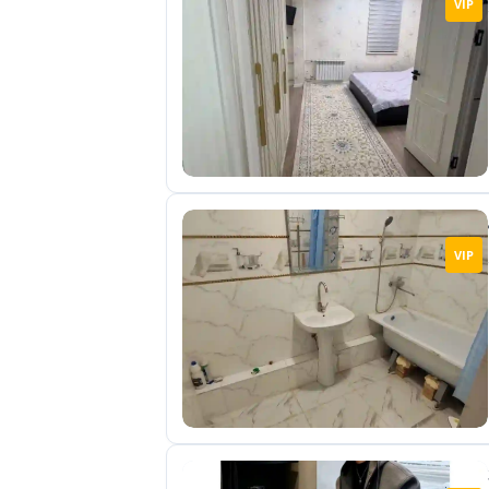
VIP
отправленные
объявления
0
Сделка
Настройки
аккаунта
Выйти
VIP