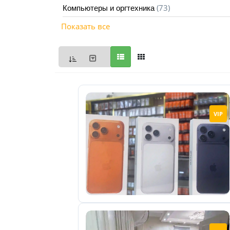
(73)
Компьютеры и оргтехника
Мои
Показать все
объявления
0
Избранные
объявления
0
На
VIP
модерации
0
Скрытые
объявления
0
Скрытые
0
Повторно