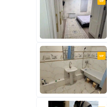
VIP
отправленные
объявления
0
Сделка
Настройки
аккаунта
Выйти
VIP