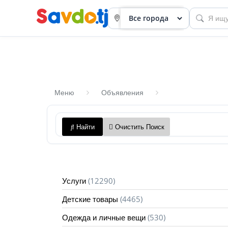
Меню
Объявления
Панель
Найти
Очистить Поиск
приборов
Профиль
Посмотреть
(12290)
Услуги
Разместить
(4465)
Детские товары
объявление
(530)
Одежда и личные вещи
членство