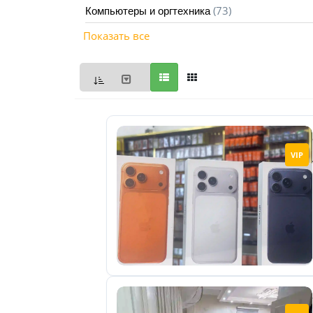
(73)
Компьютеры и оргтехника
Мои
Показать все
объявления
0
Избранные
объявления
0
На
VIP
модерации
0
Скрытые
объявления
0
Скрытые
0
Повторно