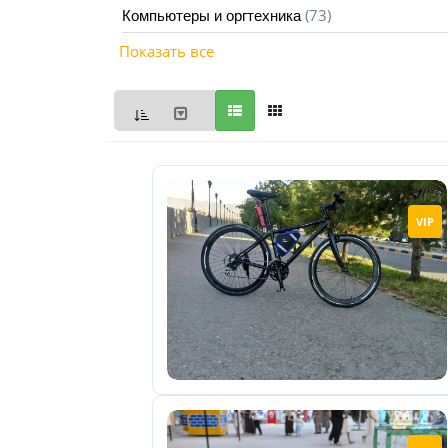
(73)
Компьютеры и оргтехника
Мои
Показать все
объявления
0
Избранные
объявления
0
На
VIP
модерации
0
Скрытые
объявления
0
Скрытые
0
Повторно