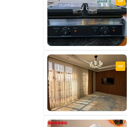
VIP
отправленные
объявления
0
Сделка
Настройки
аккаунта
Выйти
VIP