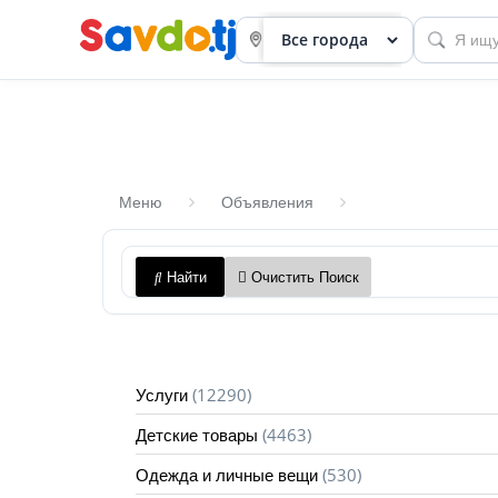
Меню
Объявления
Панель
Найти
Очистить Поиск
приборов
Профиль
Посмотреть
(12290)
Услуги
Разместить
(4463)
Детские товары
объявление
(530)
Одежда и личные вещи
членство