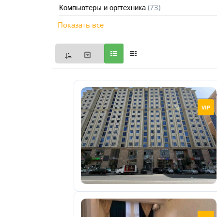
(73)
Компьютеры и оргтехника
Мои
Показать все
объявления
0
Избранные
объявления
0
На
VIP
модерации
0
Скрытые
объявления
0
Скрытые
0
Повторно