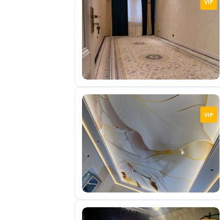
VIP
отправленные
объявления
0
Сделка
Настройки
аккаунта
Выйти
VIP