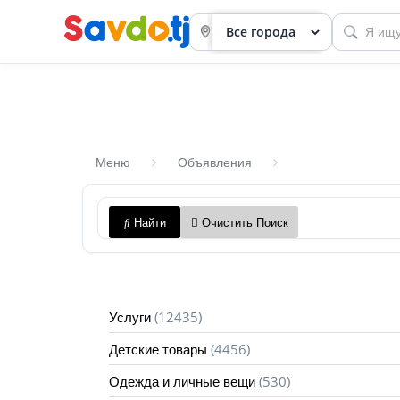
Меню
Объявления
Панель
Найти
Очистить Поиск
приборов
Профиль
Посмотреть
(12435)
Услуги
Разместить
(4456)
Детские товары
объявление
(530)
Одежда и личные вещи
членство