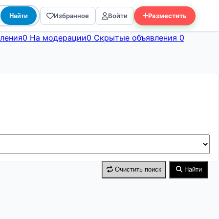
Избранное
Войти
Разместить
Найти
ления
0
На модерации
0
Скрытые объявления
0
Очистить поиск
Найти