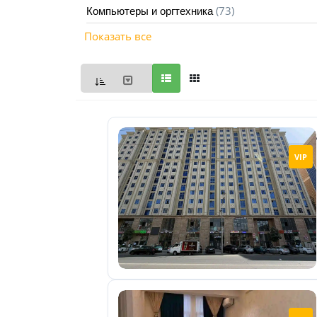
(73)
Компьютеры и оргтехника
Мои
Показать все
объявления
0
Избранные
объявления
0
На
VIP
модерации
0
Скрытые
объявления
0
Скрытые
0
Повторно