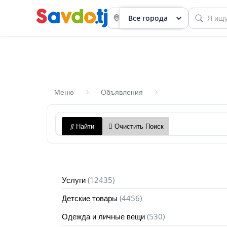
Меню
Объявления
Панель
Найти
Очистить Поиск
приборов
Профиль
Посмотреть
(12435)
Услуги
Разместить
(4456)
Детские товары
объявление
(530)
Одежда и личные вещи
членство