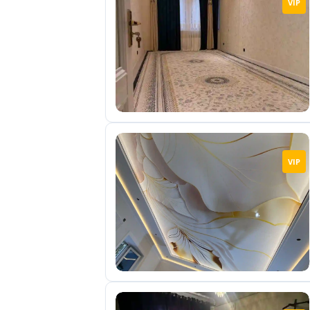
VIP
отправленные
объявления
0
Сделка
Настройки
аккаунта
Выйти
VIP