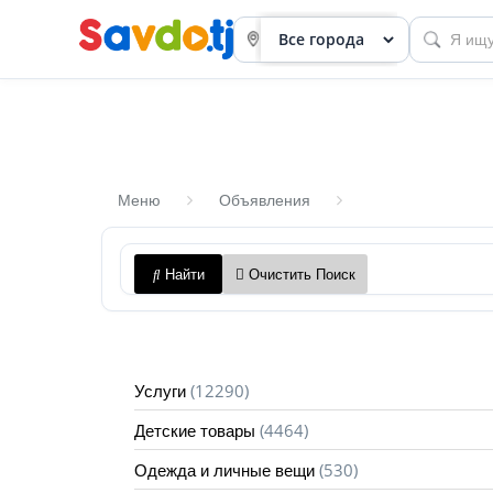
Меню
Объявления
Панель
Найти
Очистить Поиск
приборов
Профиль
Посмотреть
(12290)
Услуги
Разместить
(4464)
Детские товары
объявление
(530)
Одежда и личные вещи
членство