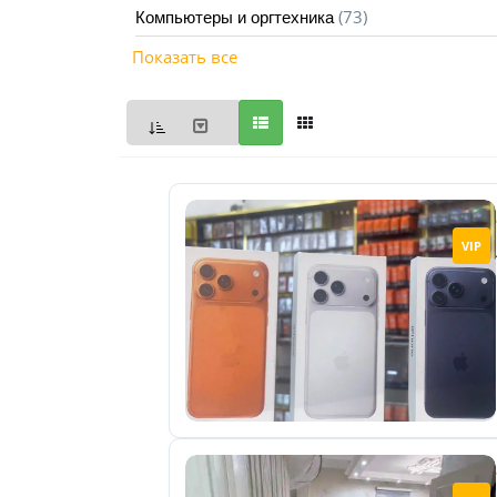
(73)
Компьютеры и оргтехника
Мои
Показать все
объявления
0
Избранные
объявления
0
На
VIP
модерации
0
Скрытые
объявления
0
Скрытые
0
Повторно