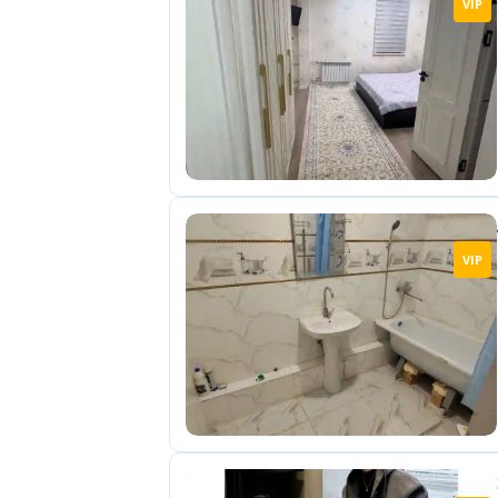
VIP
отправленные
объявления
0
Сделка
Настройки
аккаунта
Выйти
VIP