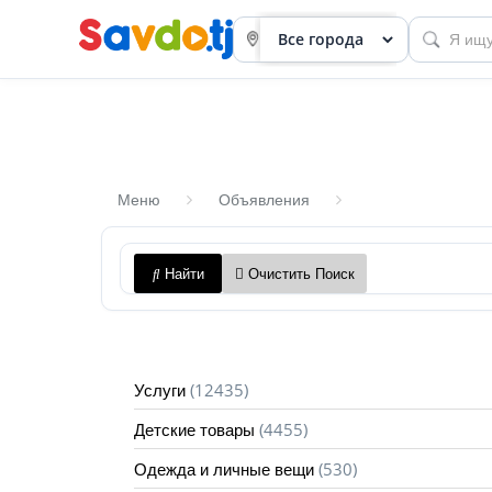
Меню
Объявления
Панель
Найти
Очистить Поиск
приборов
Профиль
Посмотреть
(12435)
Услуги
Разместить
(4455)
Детские товары
объявление
(530)
Одежда и личные вещи
членство