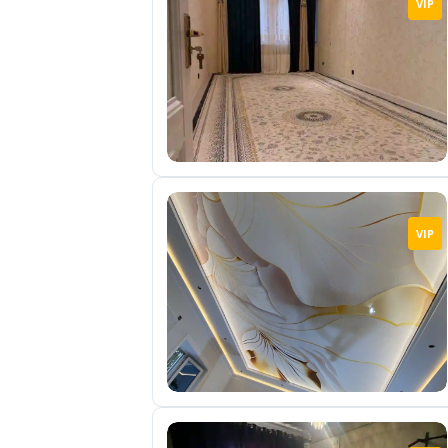
VIP
отправленные
объявления
0
Сделка
Настройки
аккаунта
Выйти
VIP