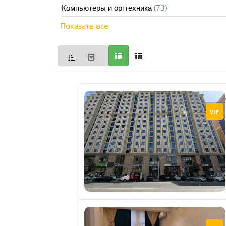
(73)
Компьютеры и оргтехника
Мои
Показать все
объявления
0
Избранные
объявления
0
На
VIP
модерации
0
Скрытые
объявления
0
Скрытые
0
Повторно