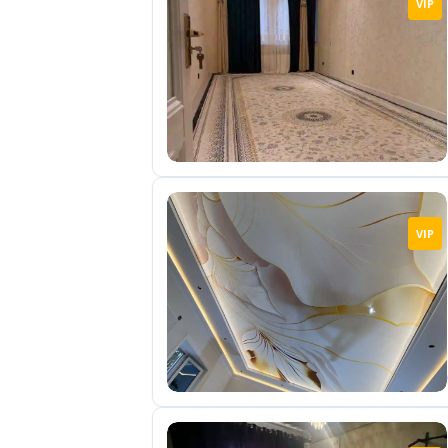
VIP
отправленные
объявления
0
Сделка
Настройки
аккаунта
Выйти
VIP