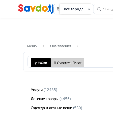
Меню
Объявления
Панель
Найти
Очистить Поиск
приборов
Профиль
Посмотреть
(12435)
Услуги
Разместить
(4456)
Детские товары
объявление
(530)
Одежда и личные вещи
членство