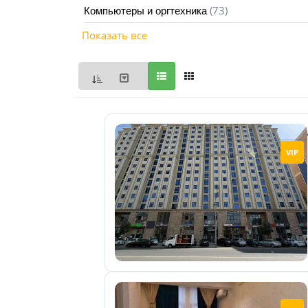
(73)
Компьютеры и оргтехника
Мои
Показать все
объявления
0
Избранные
объявления
0
На
VIP
модерации
0
Скрытые
объявления
0
Скрытые
0
Повторно