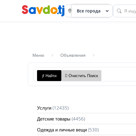
Меню
Объявления
Панель
Найти
Очистить Поиск
приборов
Профиль
Посмотреть
(12435)
Услуги
Разместить
(4456)
Детские товары
объявление
(530)
Одежда и личные вещи
членство