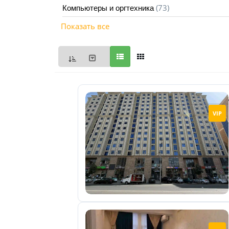
(73)
Компьютеры и оргтехника
Мои
Показать все
объявления
0
Избранные
объявления
0
На
VIP
модерации
0
Скрытые
объявления
0
Скрытые
0
Повторно