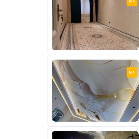
VIP
отправленные
объявления
0
Сделка
Настройки
аккаунта
Выйти
VIP