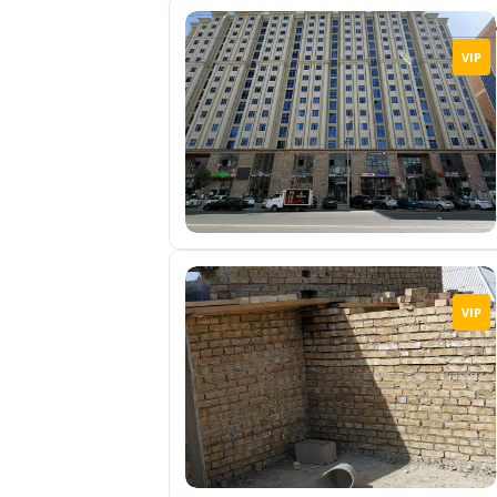
VIP
VIP