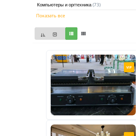
(73)
Компьютеры и оргтехника
Мои
Показать все
объявления
0
Избранные
объявления
0
На
VIP
модерации
0
Скрытые
объявления
0
Скрытые
0
Повторно