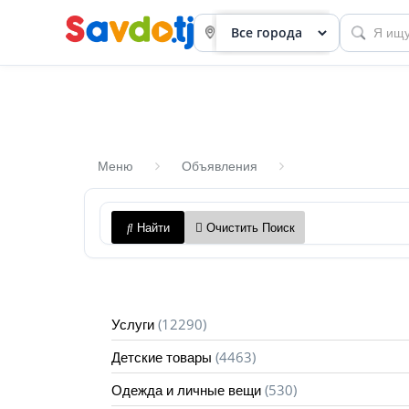
Меню
Объявления
Панель
Найти
Очистить Поиск
приборов
Профиль
Посмотреть
(12290)
Услуги
Разместить
(4463)
Детские товары
объявление
(530)
Одежда и личные вещи
членство