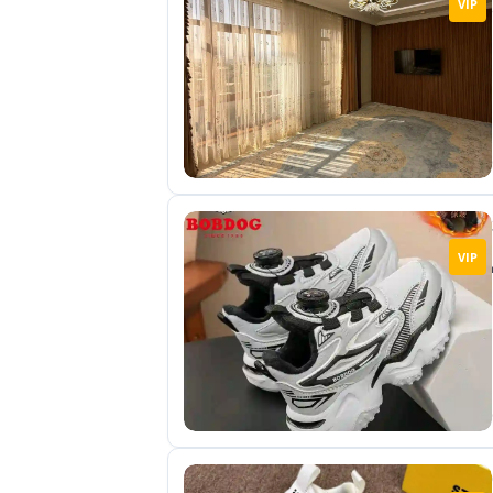
VIP
отправленные
объявления
0
Сделка
Настройки
аккаунта
Выйти
VIP