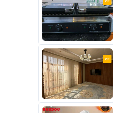
VIP
отправленные
объявления
0
Сделка
Настройки
аккаунта
Выйти
VIP