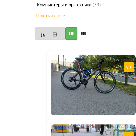
(73)
Компьютеры и оргтехника
Мои
Показать все
объявления
0
Избранные
объявления
0
На
VIP
модерации
0
Скрытые
объявления
0
Скрытые
0
Повторно