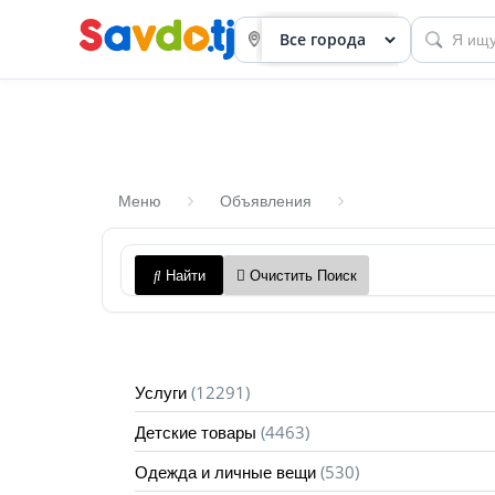
Меню
Объявления
Панель
Найти
Очистить Поиск
приборов
Профиль
Посмотреть
(12291)
Услуги
Разместить
(4463)
Детские товары
объявление
(530)
Одежда и личные вещи
членство