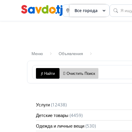
Меню
Объявления
Панель
Найти
Очистить Поиск
приборов
Профиль
Посмотреть
(12438)
Услуги
Разместить
(4459)
Детские товары
объявление
(530)
Одежда и личные вещи
членство