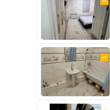
VIP
отправленные
объявления
0
Сделка
Настройки
аккаунта
Выйти
VIP