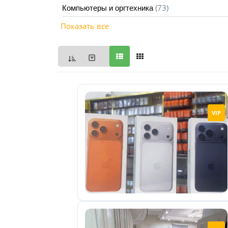
(73)
Компьютеры и оргтехника
Мои
Показать все
объявления
0
Избранные
объявления
0
На
VIP
модерации
0
Скрытые
объявления
0
Скрытые
0
Повторно