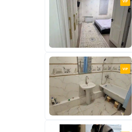
VIP
отправленные
объявления
0
Сделка
Настройки
аккаунта
Выйти
VIP