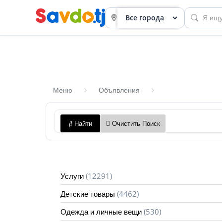
Меню
Объявления
Панель
Найти
Очистить Поиск
приборов
Профиль
Посмотреть
(12291)
Услуги
Разместить
(4462)
Детские товары
объявление
(530)
Одежда и личные вещи
членство