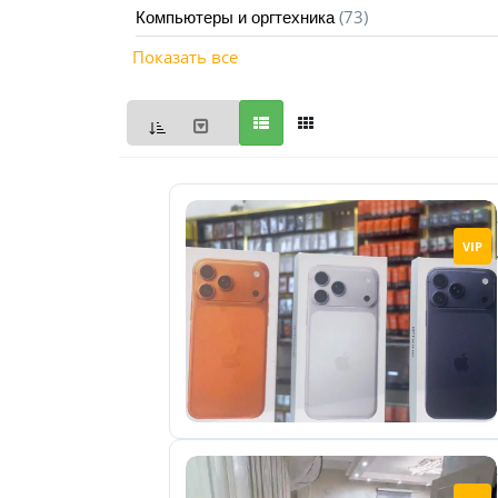
(73)
Компьютеры и оргтехника
Мои
Показать все
объявления
0
Избранные
объявления
0
На
VIP
модерации
0
Скрытые
объявления
0
Скрытые
0
Повторно