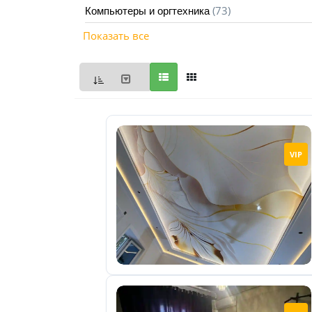
(73)
Компьютеры и оргтехника
Мои
Показать все
объявления
0
Избранные
объявления
0
На
VIP
модерации
0
Скрытые
объявления
0
Скрытые
0
Повторно