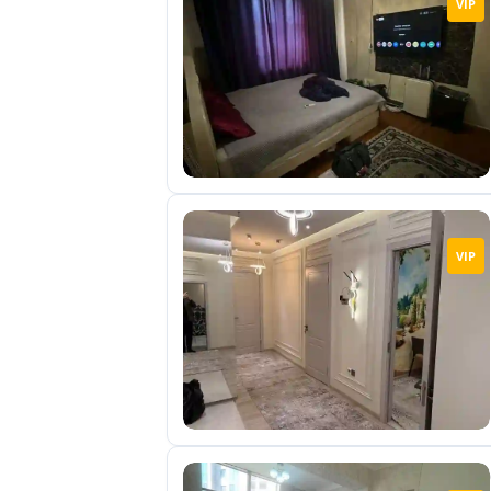
VIP
отправленные
объявления
0
Сделка
Настройки
аккаунта
Выйти
VIP