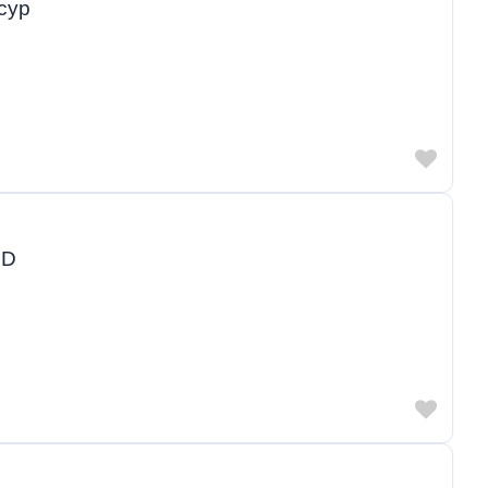
сур
LD