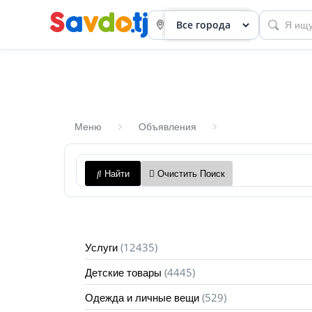
Меню
Объявления
Панель
Найти
Очистить Поиск
приборов
Профиль
Посмотреть
(12435)
Услуги
Разместить
(4445)
Детские товары
объявление
(529)
Одежда и личные вещи
членство